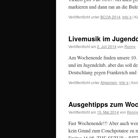
markieren und dann ran an die Bule
Veröffentlicht unter
BCOA 2014
,
Info´s
|
Ko
Livemusik im Jugendc
Veröffentlicht am
2. Juli 2014
von
Ronny
Am Wochenende finden unsere 10. S
und im Jugendclub, aber das soll de
Deutschlang gegen Frankreich und
Veröffentlicht unter
Allgemein
,
Info´s
|
Kom
Ausgehtipps zum Wo
Veröffentlicht am
15. Mai 2014
von
Ronny
Fast Wochenende!!! Aber auch wenn
kein Grund zum Couchpotatoe zu m
Freitag 16.05. THE SETUP +