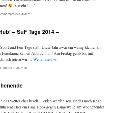
tten!
-> mehr Info´s
für
mmentare deaktiviert
–
Tickets
–
lub! – SuF Tage 2014 –
port und Fun Tage statt! Diese Jahr zwar ein wenig kleiner am
r Feierlaune keinen Abbruch tun! Am Freitag gehts los mit
 danach feiern wir …
Weiterlesen
→
für
mentare deaktiviert
Livemusik
im
Jugendclub!
chenende
–
SuF
Tage
2014
 das Wetter eher besch… eiden werden soll, ist das noch lange
–
utieren! Hier ein Paar Tipps gegen Langeweile am Wochenende!
 BITTER VERSES + BLACKSTONE + REFLECTIONS …