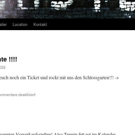
ailer
Location
Kontakt
te !!!!
nny
 euch noch ein Ticket und rockt mit uns den Schlossgarten!!! ->
für
mmentare deaktiviert
Plakate,
Plakate,
Plakate
!!!!
genannten Vorverkaufsstellen! Also Termin fett rot im Kalender