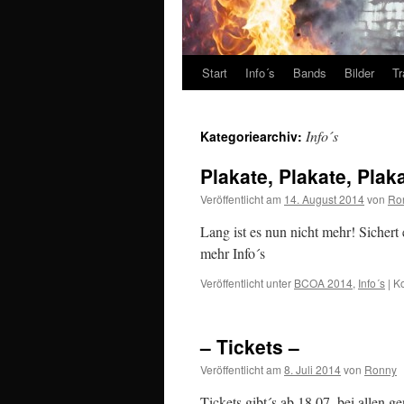
Start
Info´s
Bands
Bilder
Tr
Info´s
Kategoriearchiv:
Plakate, Plakate, Plaka
Veröffentlicht am
14. August 2014
von
Ro
Lang ist es nun nicht mehr! Sichert
mehr Info´s
Veröffentlicht unter
BCOA 2014
,
Info´s
|
Ko
– Tickets –
Veröffentlicht am
8. Juli 2014
von
Ronny
Tickets gibt´s ab 18.07. bei allen 