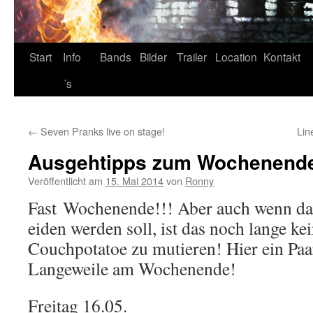
Start
Info
Bands
Bilder
Trailer
Location
Kontakt
´s
←
Seven Pranks live on stage!
Lin
Ausgehtipps zum Wochenend
Veröffentlicht am
15. Mai 2014
von
Ronny
Fast Wochenende!!! Aber auch wenn da
eiden werden soll, ist das noch lange k
Couchpotatoe zu mutieren! Hier ein Paa
Langeweile am Wochenende!
Freitag 16.05.