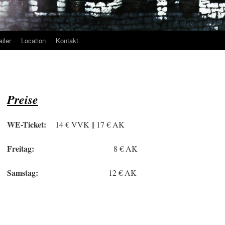
ailer
Location
Kontakt
Preise
WE-Ticket:
14 € VVK || 17 € AK
Freitag:
8 € AK
Samstag:
12 € AK