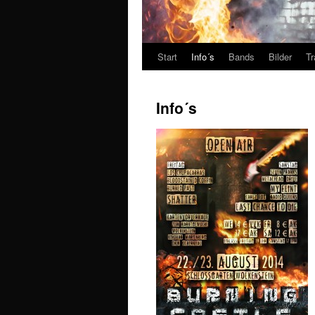
Start
Info´s
Bands
Bilder
Tr
Info´s