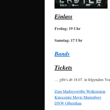
Einlass
Freitag: 19 Uhr
Samstag: 17 Uhr
Bands
Tickets
… gibt’s ab 18.07. in folgenden Vor
Zum Marktgewölbe Wolkenstein
Kinocenter Movie Marienberg
DNW Olbernhau