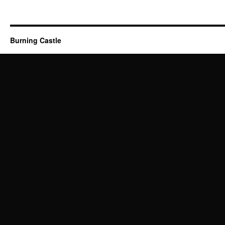
jetzt
auch
bei
Facebo
Burning Castle