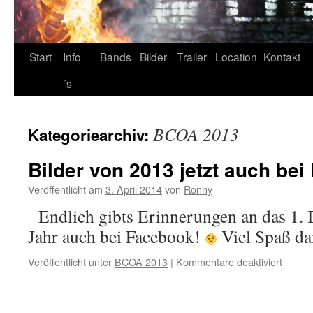
Start
Info
Bands
Bilder
Trailer
Location
Kontakt
´s
BCOA 2013
Kategoriearchiv:
Bilder von 2013 jetzt auch be
Veröffentlicht am
3. April 2014
von
Ronny
Endlich gibts Erinnerungen an das 1.
Jahr auch bei Facebook!
Viel Spaß da
für
Veröffentlicht unter
BCOA 2013
|
Kommentare deaktiviert
Bilder
von
2013