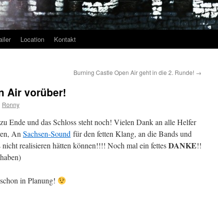
ailer
Location
Kontakt
Burning Castle Open Air geht in die 2. Runde!
→
n Air vorüber!
n
Ronny
 zu Ende und das Schloss steht noch! Vielen Dank an alle Helfer
ren, An
Sachsen-Sound
für den fetten Klang, an die Bands und
DANKE
nicht realisieren hätten können!!!! Noch mal ein fettes
!!
 haben)
 schon in Planung!