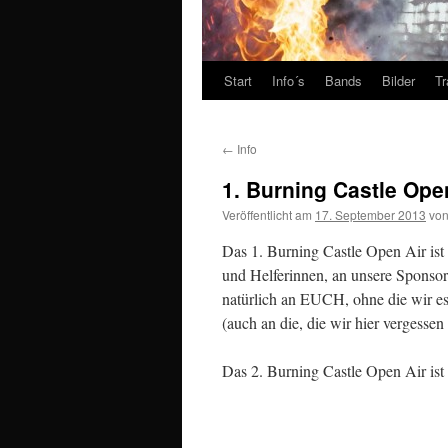
Start
Info´s
Bands
Bilder
Tr
←
Info
1. Burning Castle Ope
Veröffentlicht am
17. September 2013
vo
Das 1. Burning Castle Open Air ist
und Helferinnen, an unsere Sponso
natürlich an EUCH, ohne die wir es 
(auch an die, die wir hier vergessen
Das 2. Burning Castle Open Air ist